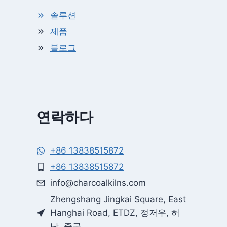
솔루션
제품
블로그
연락하다
+86 13838515872
Whatsapp
+86 13838515872
info@charcoalkilns.com
Email
Zhengshang Jingkai Square, East
Hanghai Road, ETDZ, 정저우, 허
Wechat
난, 중국