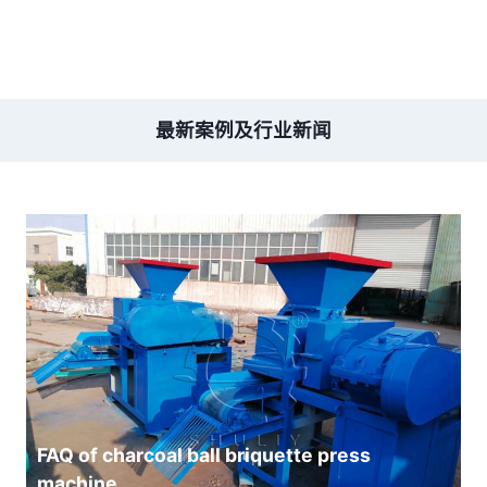
最新案例及行业新闻
FAQ of charcoal ball briquette press
machine