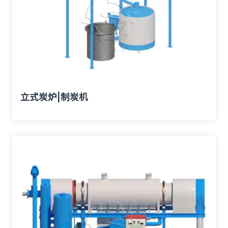
立式炭炉|制炭机