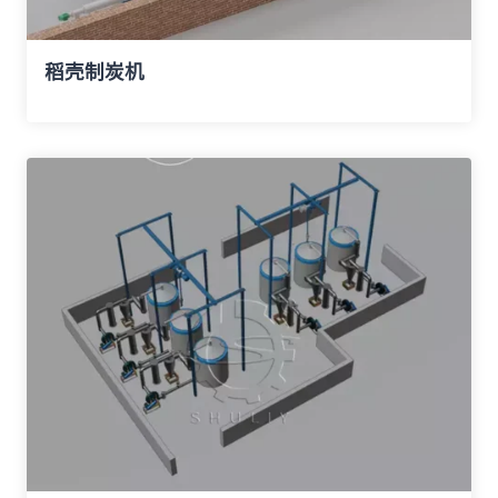
稻壳制炭机