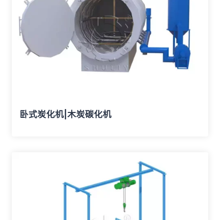
卧式炭化机|木炭碳化机