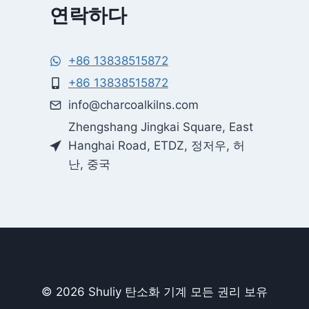
연락하다
+86 13838515872
Whatsapp
+86 13838515872
info@charcoalkilns.com
Email
Zhengshang Jingkai Square, East
Hanghai Road, ETDZ, 정저우, 허
Wechat
난, 중국
Chat
© 2026 Shuliy 탄소화 기계 모든 권리 보유