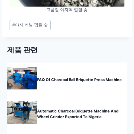
고품질 야자핵 껍질 숯
Post
#
야자 커널 껍질 숯
Tags:
제품 관련
FAQ Of Charcoal Ball Briquette Press Machine
Automatic Charcoal Briquette Machine And
Wheel Grinder Exported To Nigeria