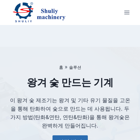
Skip
to
content
»
홈
솔루션
왕겨 숯 만드는 기계
이 왕겨 숯 제조기는 왕겨 및 기타 유기 물질을 고온
을 통해 탄화하여 숯으로 만드는 데 사용됩니다. 두
가지 방법(탄화&연탄, 연탄&탄화)을 통해 왕겨숯은
완벽하게 만들어집니다.