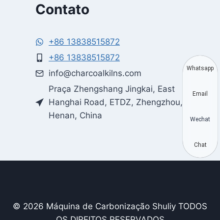
Contato
+86 13838515872
+86 13838515872
Whatsapp
info@charcoalkilns.com
Praça Zhengshang Jingkai, East
Email
Hanghai Road, ETDZ, Zhengzhou,
Henan, China
Wechat
Chat
© 2026 Máquina de Carbonização Shuliy TODOS
OS DIREITOS RESERVADOS