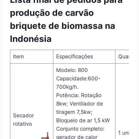
produção de carvão
briquete de biomassa na
Indonésia
Item
Especificações
Quantid
Modelo: 800
Capacidade:600-
700kg/h.
Potência: Rotação
8kw; Ventilador de
tiragem 7,5kw;
Secador
Bloqueio de ar 1,5 kW
rotativo
Conjunto completo:
1 unida
gerador de calor