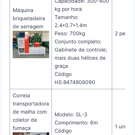
Capacidade: 300-400
kg por hora
Máquina
Tamanho:
briquetadeira
2.4*0.7*1.4m
de serragem
Peso: 700kg
2 peças
Conjunto completo:
Gabinete de controle;
mais duas hélices de
graça
Código
HS:8474809090
Correia
transportadora
de malha com
Modelo: SL-3
coletor de
Comprimento: 6m
1 unida
fumaça
Código