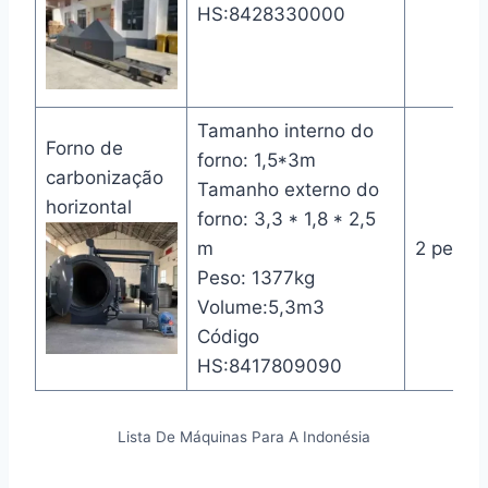
HS:8428330000
Tamanho interno do
Forno de
forno: 1,5*3m
carbonização
Tamanho externo do
horizontal
forno: 3,3 * 1,8 * 2,5
m
2 peças
Peso: 1377kg
Volume:5,3m3
Código
HS:8417809090
Lista De Máquinas Para A Indonésia