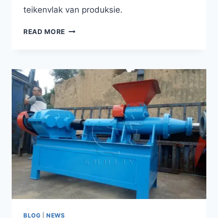
teikenvlak van produksie.
HOE
READ MORE
OM
DIE
REGTE
HOUTSKOOLPERSMASJIEN
TE
KIES?
BLOG
|
NEWS