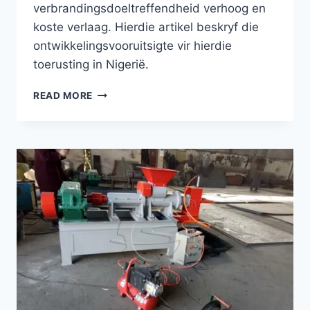
verbrandingsdoeltreffendheid verhoog en
koste verlaag. Hierdie artikel beskryf die
ontwikkelingsvooruitsigte vir hierdie
toerusting in Nigerië.
GROEIENDE
READ MORE
VRAAG
NA
BBQ-
KOOLSKOOLBALPERSMASJIENE
IN
NIGERIË