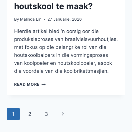
houtskool te maak?
By
Malinda Lin
27 Januarie, 2026
Hierdie artikel bied ’n oorsig oor die
produksieproses van braaivleisvuurhoutjies,
met fokus op die belangrike rol van die
houtskoolbalpers in die vormingsproses
van koolpoeier en houtskoolpoeier, asook
die voordele van die koolbrikettmasjien.
HOE
READ MORE
OM
BRAAIVLEIS
HOUTSKOOL
TE
Page
Next
1
2
3
MAAK?
navigation
Page