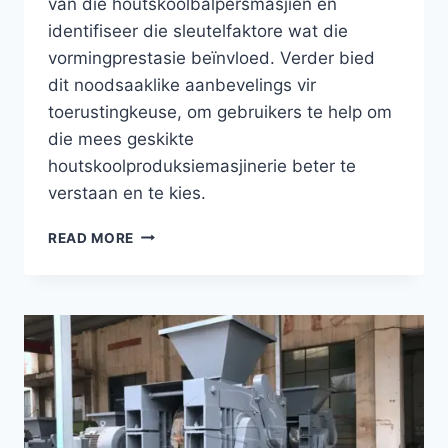
van die houtskoolbalpersmasjien en
identifiseer die sleutelfaktore wat die
vormingprestasie beïnvloed. Verder bied
dit noodsaaklike aanbevelings vir
toerustingkeuse, om gebruikers te help om
die mees geskikte
houtskoolproduksiemasjinerie beter te
verstaan en te kies.
HOE
READ MORE
WERK
DIE
HOUTSKOOLBALPERSMASJIEN?