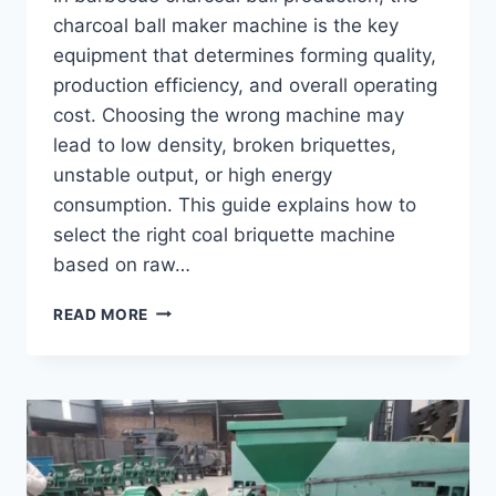
charcoal ball maker machine is the key
equipment that determines forming quality,
production efficiency, and overall operating
cost. Choosing the wrong machine may
lead to low density, broken briquettes,
unstable output, or high energy
consumption. This guide explains how to
select the right coal briquette machine
based on raw…
HOW
READ MORE
TO
CHOOSE
A
SUITABLE
CHARCOAL
BALL
MAKER
MACHINE