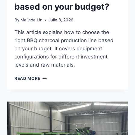
based on your budget?
By
Malinda Lin
Julie 8, 2026
This article explains how to choose the
right BBQ charcoal production line based
on your budget. It covers equipment
configurations for different investment
levels and raw materials.
HOW
READ MORE
TO
CHOOSE
RIGHT
BBQ
CHARCOAL
PRODUCTION
LINE
BASED
ON