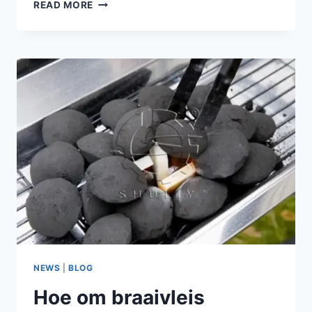
OUTOMATIESE
READ MORE
HOUTSKOOLBRIKETTEERMASJIEN
TE
KOOP
IN
DIE
FILIPPYNE
NEWS
|
BLOG
Hoe om braaivleis