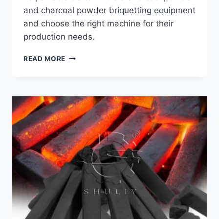
and charcoal powder briquetting equipment
and choose the right machine for their
production needs.
FAQ
READ MORE
OF
CHARCOAL
BALL
BRIQUETTE
PRESS
MACHINE