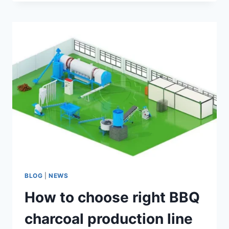
APPLICATIONS
OF
CHARCOAL
BRIQUETTES
IN
DAILY
LIFE
AND
INDUSTRY
BLOG
|
NEWS
How to choose right BBQ
charcoal production line