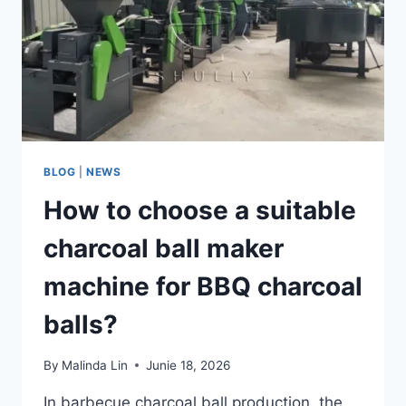
YOUR
BUDGET?
BLOG
|
NEWS
How to choose a suitable
charcoal ball maker
machine for BBQ charcoal
balls?
By
Malinda Lin
Junie 18, 2026
In barbecue charcoal ball production, the