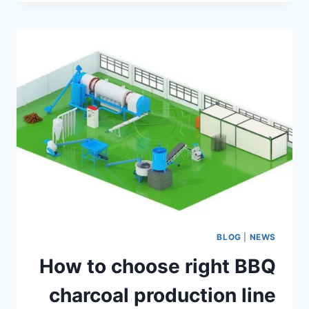
APPLICATIONS
OF
CHARCOAL
BRIQUETTES
IN
DAILY
LIFE
AND
INDUSTRY
BLOG
|
NEWS
How to choose right BBQ
charcoal production line