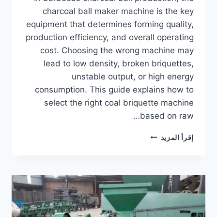
charcoal ball maker machine is the key
equipment that determines forming quality,
production efficiency, and overall operating
cost. Choosing the wrong machine may
lead to low density, broken briquettes,
unstable output, or high energy
consumption. This guide explains how to
select the right coal briquette machine
based on raw…
HOW
إقرأ المزيد
TO
CHOOSE
A
SUITABLE
CHARCOAL
BALL
MAKER
MACHINE