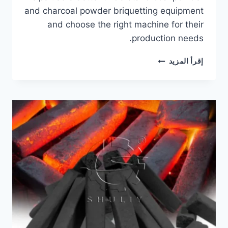
and charcoal powder briquetting equipment
and choose the right machine for their
production needs.
FAQ
إقرأ المزيد
OF
CHARCOAL
BALL
BRIQUETTE
PRESS
MACHINE