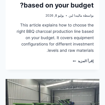
based on your budget?
بواسطة
ماليندا لين
يوليو 8, 2026
This article explains how to choose the
right BBQ charcoal production line based
on your budget. It covers equipment
configurations for different investment
levels and raw materials.
HOW
إقرأ المزيد
TO
CHOOSE
RIGHT
BBQ
CHARCOAL
PRODUCTION
LINE
BASED
ON