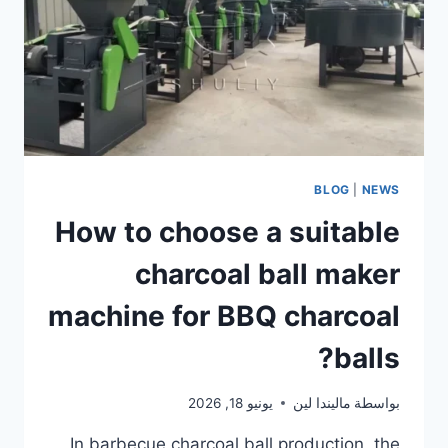
YOUR
BUDGET?
BLOG
|
NEWS
How to choose a suitable
charcoal ball maker
machine for BBQ charcoal
balls?
بواسطة
ماليندا لين
يونيو 18, 2026
In barbecue charcoal ball production, the