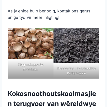
As jy enige hulp benodig, kontak ons gerus
enige tyd vir meer inligting!
Klapperdoppe As
Klapperdop Houtskool Na
Grondstof
Karbonisasie
Kokosnoothoutskoolmasjie
n terugvoer van wêreldwye