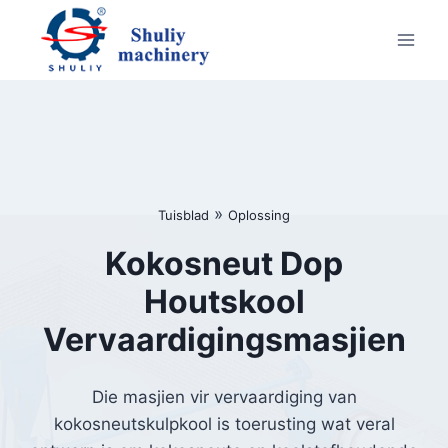
Skip
to
content
»
Tuisblad
Oplossing
Kokosneut Dop
Houtskool
Vervaardigingsmasjien
Die masjien vir vervaardiging van
kokosneutskulpkool is toerusting wat veral