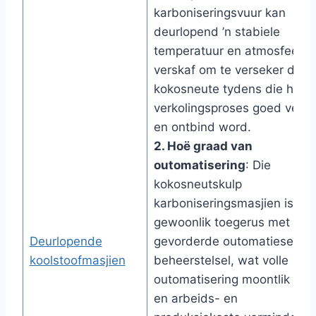
karboniseringsvuur kan
deurlopend ’n stabiele
temperatuur en atmosfeer
verskaf om te verseker dat
kokosneute tydens die hele
verkolingsproses goed verhi
en ontbind word.
2. Hoë graad van
outomatisering
: Die
kokosneutskulp
karboniseringsmasjien is
gewoonlik toegerus met ’n
Deurlopende
gevorderde outomatiese
koolstoofmasjien
beheerstelsel, wat volle
outomatisering moontlik ma
en arbeids- en