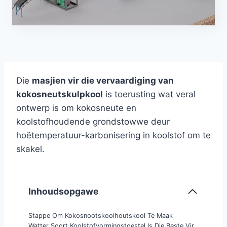
Die
masjien vir die vervaardiging van
kokosneutskulpkool
is toerusting wat veral
ontwerp is om kokosneute en
koolstofhoudende grondstowwe deur
hoëtemperatuur-karbonisering in koolstof om te
skakel.
Inhoudsopgawe
Stappe Om Kokosnootskoolhoutskool Te Maak
Watter Soort Koolstofvormingstoestel Is Die Beste Vir