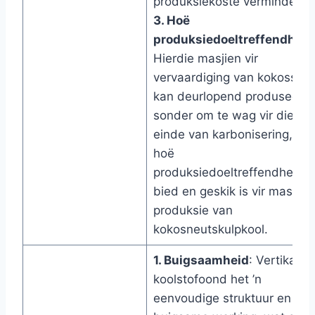
produksiekoste verminder.
3. Hoë
produksiedoeltreffendheid
Hierdie masjien vir
vervaardiging van kokosskoo
kan deurlopend produseer
sonder om te wag vir die
einde van karbonisering, wa
hoë
produksiedoeltreffendheid
bied en geskik is vir massa-
produksie van
kokosneutskulpkool.
1. Buigsaamheid
: Vertikale
koolstofoond het ’n
eenvoudige struktuur en