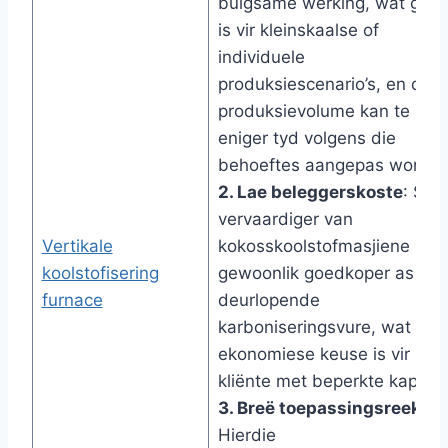
buigsame werking, wat gesk
is vir kleinskaalse of
individuele
produksiescenario’s, en die
produksievolume kan te
eniger tyd volgens die
behoeftes aangepas word.
2. Lae beleggerskoste
: Shul
vervaardiger van
Vertikale
kokosskoolstofmasjiene is
koolstofisering
gewoonlik goedkoper as
furnace
deurlopende
karboniseringsvure, wat ’n
ekonomiese keuse is vir
kliënte met beperkte kapitaa
3. Breë toepassingsreeks
:
Hierdie