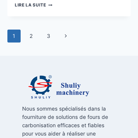
SHULIY
LIRE LA SUITE
FOURNIT
DES
SOLUTIONS
PERSONNALISÉES
Navigation
Page
1
2
3
DE
PRODUCTION
de
suivante
DE
BRIQUETTES
page
DE
CHARBON
POUR
LES
CLIENTS
EN
GUYANE
Nous sommes spécialisés dans la
fourniture de solutions de fours de
carbonisation efficaces et fiables
pour vous aider à réaliser une