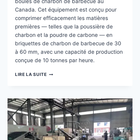
boules de charbon de barbecue au
Canada. Cet équipement est conçu pour
comprimer efficacement les matières
premières — telles que la poussière de
charbon et la poudre de carbone — en
briquettes de charbon de barbecue de 30
à 60 mm, avec une capacité de production
conçue de 10 tonnes par heure.
MACHINE
LIRE LA SUITE
À
FABRIQUER
DES
BOULES
DE
CHARBON
DE
BOIS
POUR
BARBECUE