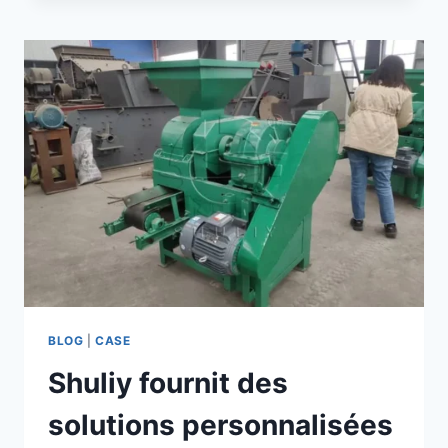
PRESSER
LE
CHARBON
POUR
CHICHA
EXPORTÉE
EN
AFRIQUE
DU
SUD
POUR
EXPANSION
DE
MARCHÉ
BLOG
|
CASE
Shuliy fournit des
solutions personnalisées