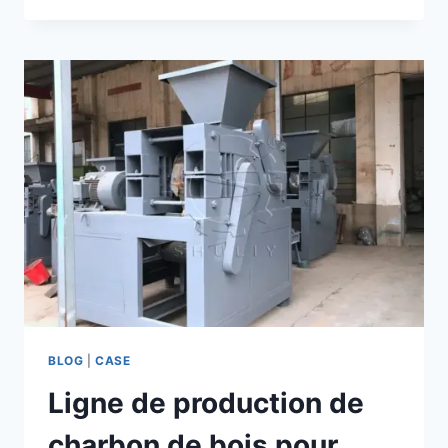
FABRICANT
DE
BOULES
DE
CHARBON
SHULIY
PEUT-
IL
AIDER
LES
ENTREPRISES
DE
CARBURANT
SUD-
AFRICAINES
?
BLOG
|
CASE
Ligne de production de
charbon de bois pour