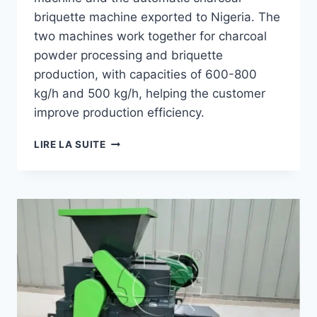
briquette machine exported to Nigeria. The
two machines work together for charcoal
powder processing and briquette
production, with capacities of 600-800
kg/h and 500 kg/h, helping the customer
improve production efficiency.
AUTOMATIC
LIRE LA SUITE
CHARCOAL
BRIQUETTE
MACHINE
AND
WHEEL
GRINDER
EXPORTED
TO
NIGERIA