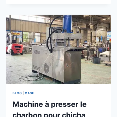
PRODUCTION
DE
CHARBON
DE
BOIS
POUR
BARBECUE
SHULIY
ENVOYÉE
AU
MEXIQUE
BLOG
|
CASE
Machine à presser le
charbon pour chicha