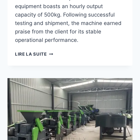
equipment boasts an hourly output
capacity of 500kg. Following successful
testing and shipment, the machine earned
praise from the client for its stable
operational performance.
SL-
LIRE LA SUITE
290
BARBECUE
CHARCOAL
BRIQUETTE
MACHINE
EXPORTED
TO
KAZAKHSTAN