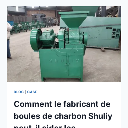
CHARBON
DE
BARBECUE
SHULIY
EXPORTÉE
AVEC
SUCCÈS
AU
SALVADOR
BLOG
|
CASE
Comment le fabricant de
boules de charbon Shuliy