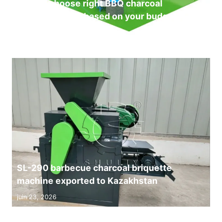
How to choose right BBQ charcoal
production line based on your budget?
juillet 8, 2026
SL-290 barbecue charcoal briquette
machine exported to Kazakhstan
juin 23, 2026