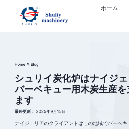
内
ホーム
容
を
ス
キ
ッ
プ
»
Home
Blog
シュリイ炭化炉はナイジェ
バーベキュー用木炭生産を
ます
最終更新：
2025年9月15日
ナイジェリアのクライアントはこの地域でバーベキ