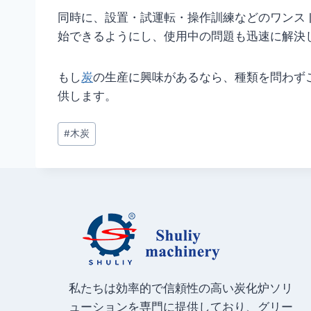
同時に、設置・試運転・操作訓練などのワンス
始できるようにし、使用中の問題も迅速に解決
もし
炭
の生産に興味があるなら、種類を問わず
供します。
投
#
木炭
稿
タ
グ:
私たちは効率的で信頼性の高い炭化炉ソリ
ューションを専門に提供しており、グリー