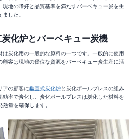
、現地の嗜好と品質基準を満たすバーベキュー炭を生
えました。
直炭化炉とバーベキュー炭機
材は炭化用の一般的な原料の一つです。一般的に使用
の顧客は現地の優位な資源をバーベキュー炭生産に活
リアの顧客に
垂直式炭化炉
と炭化ボールプレスの組み
高効率で炭化し、炭化ボールプレスは炭化した材料を
発熱量を確保します。