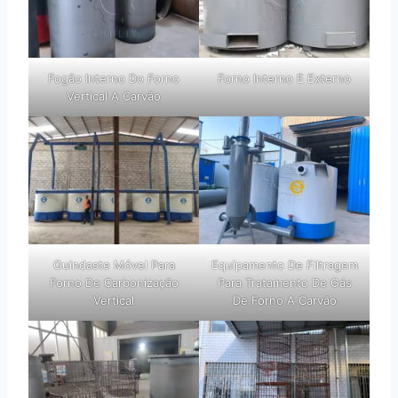
Fogão Interno Do Forno
Forno Interno E Externo
Vertical A Carvão
Guindaste Móvel Para
Equipamento De Filtragem
Forno De Carbonização
Para Tratamento De Gás
Vertical
De Forno A Carvão