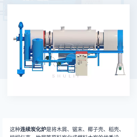
这种
连续炭化炉
是将木屑、锯末、椰子壳、稻壳、