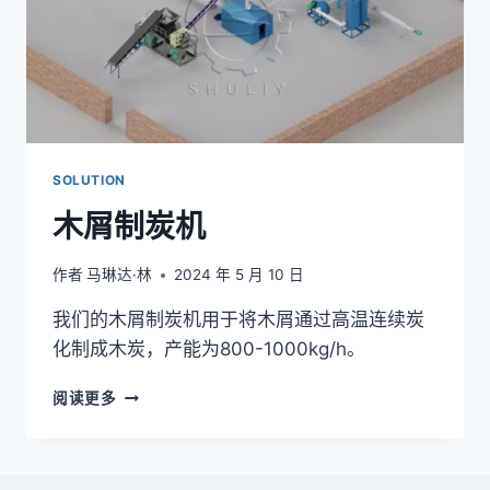
SOLUTION
木屑制炭机
作者
马琳达·林
2024 年 5 月 10 日
我们的木屑制炭机用于将木屑通过高温连续炭
化制成木炭，产能为800-1000kg/h。
木
阅读更多
屑
制
炭
机