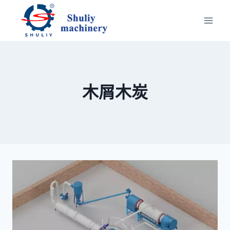
跳
到
内
容
木屑木炭