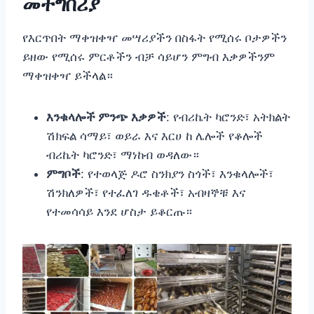
መተግበሪያ
የእርጥበት ማቀዝቀዣ መሣሪያችን በስፋት የሚሰሩ ቦታዎችን
ይዘው የሚሰሩ ምርቶችን ብቻ ሳይሆን ምግብ እቃዎችንም
ማቀዝቀዣ ይችላል።
እንቁላሎች ምንጭ እቃዎች
: የብሪኬት ካሮንድ፣ አትክልት
ሽክፍል ሳማይ፣ ወይራ እና እርሀ ከ ሌሎች የቆሎች
ብሪኬት ካሮንድ፣ ማነከብ ወዳለው።
ምግቦች
: የተወላጅ ዶሮ ስንክያን ስጎች፣ እንቁላሎች፣
ሽንክለዎች፣ የተፈለገ ዱቄቶች፣ አብዛኞቹ እና
የተመሳሳይ እንደ ሆስታ ይቆርጡ።