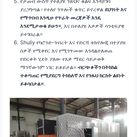
የታጠብ ውስጥ የተለያዩ ንጽህና ቁልፍ እንዳይገባ
ያረጋግጣል ፡ የተለየ ንጥሎች ቁጥር ይኖረዋል
ደህንነት እና
የማጥበብ እንዲሁ የጥራት መረጃዎች እንዴ
እንደሚታወቁ ይሁን።
, እና በተለያዩ እቃዎች ሳንቲፍያዊ
ይተገበራል።
Shuliy የካሮንድ-ንብረት እና የድርሻ ቴክኖሎጂ በተያያዘ
ሰዎች የሚቀየር እና የሚገጥመው እንዳልተለወጠ
የድርቀት ሂደት ያለው የእቃ ማደር ሳይታወቅ
ማንኛውንም ነገር ይቆይታል።
ብርጭቆችን በትክክል
ተቆጣጠር የሚያደርግ ትክክለኛ እና የንጹህ ክርክት ልዩነት
ይቆሳበታል።
.