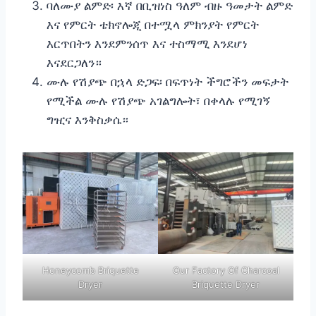
ባለሙያ ልምድ፡ እኛ በቢዝነስ ዓለም ብዙ ዓመታት ልምድ
እና የምርት ቴክኖሎጂ በተሟላ ምክንያት የምርት
እርጥበትን እንደምንሰጥ እና ተስማሚ እንደሆነ
እናደርጋለን።
ሙሉ የሽያጭ በኋላ ድጋፍ፡ በፍጥነት ችግሮችን መፍታት
የሚችል ሙሉ የሽያጭ አገልግሎት፣ በቀላሉ የሚገኝ
ግዢና እንቅስቃሴ።
Honeycomb Briquette
Our Factory Of Charcoal
Dryer
Briquette Dryer