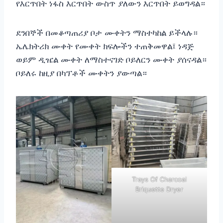
የእርጥበት ነፋስ እርጥበት ውስጥ ያለውን እርጥበት ይወግዳል።
ደንበኞች በመቆጣጠሪያ ቦታ ሙቀትን ማስተካከል ይችላሉ።
ኤሌክትሪክ ሙቀት የሙቀት ክፍሎችን ተጠቅመዋል፤ ነዳጅ
ወይም ዲዤል ሙቀት ለማስተናገድ ቦይለርን ሙቀት ያሰናዳል።
ቦይለሩ ከዚያ በካፕቶች ሙቀትን ያውጣል።
Trays Of Charcoal
Briquette Dryer