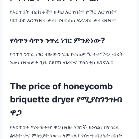
የእርጥበት ብሪኬቶች፣ ሁካህ እርጥበት፣ የማር እርጥበት፣
ባርቢክዩ እርጥበት፣ ቃሪ፣ የተሰረጠ ፍራንክ፣ ቃሪ ወዘተ።
የሳጥን ሳጥን ንጥረ ነገር ምንድነው?
የሳጥን ንጥረ ነገር ብዙውን ጊዜ የተጠቃሚ ተቀማጭ ብረት
ነው፣ በተጠየቀ ጊዜ የቆሻሻ ብረትና ፕላስቲክ ይገኛሉ።
The price of honeycomb
briquette dryer የሚያስገንዝብ
ዋጋ
የእርጥበት ማቀዝቀዣ ዋጋ በብዙ ነገሮች ይነሳል፣ በሞዴል
ልዩነት ዋና ምክንያት ነው። ለምሳሌ፣ የሳጥን ብሪኬት ብዛት