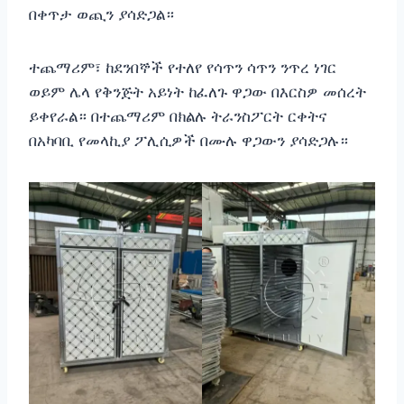
በቀጥታ ወጪን ያሳድጋል።
ተጨማሪም፣ ከደንበኞች የተለየ የሳጥን ሳጥን ንጥረ ነገር
ወይም ሌላ የቅንጅት አይነት ከፈለጉ ዋጋው በእርስዎ መሰረት
ይቀየራል። በተጨማሪም በክልሉ ትራንስፖርት ርቀትና
በአካባቢ የመላኪያ ፖሊሲዎች በሙሉ ዋጋውን ያሳድጋሉ።