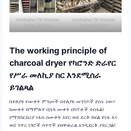
Application Of Charcoal
Application Of Charcoal
Drying Machine
Briquette Dryer
The working principle of
charcoal dryer የካሮንድ ድራየር
የሥራ መለኪያ ስር እንደሚሰራ
ይገልጻል
በተለያዩ የሙቀት ምንጮች በተለያዩ መንገዶች ይሰሩ ነው፡፡
ከሙቀት ከማምለጥ በኋላ ሙቀት በካፕቶች ተሰፋል፤
የማሽከርከሪያ ነፋስ በሙቀት አየር ወደ ደረቅ ክፍል ይነፋ እና
ወደ ንጥረ ነገሮች ሳጥኖች ይዘዋወራል እንዲደርቅ ያደርጋል፤