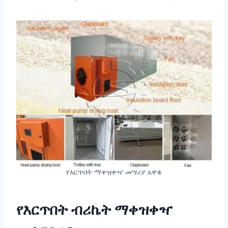
የእርጥበት ማቀዝቀዣ መሣሪያ አዋቂ
የእርጥበት ብሪኬት ማቀዝቀዣ