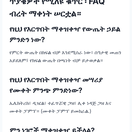
ጥያቄዎች የሚለዩ ቁጥር ፡ FAQ
ብረት ማቀነት ሠርቷል።
የዚህ የእርጥበት ማቀዝቀዣ የውጤት ኃይል
ምንድን ነው?
የምርት ውጤት በክፍል ብቻ እንደሚሰራ ነው፣ ሰዓታዊ መጠን
አይደለም፤ የክፍል ውጤት በጫነት ብቻ ይታወቃል።
የዚህ የእርጥበት ማቀዝቀዣ መሣሪያ
የሙቀት ምንጭ ምንድነው?
ኤሌክትሪክ፣ ዲዤል፣ ተፈጥሯዊ ጋዝ፣ ሊቀ ነዳጅ ጋዝ እና
ሙቀት ፓምፕ። (ሙቀት ፓምፕ ይመከራል.)
ምን ነገሮች ማቀዝቀዣ ይችላል?