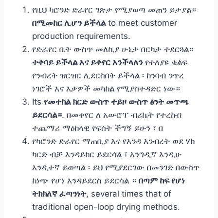
የዚህ ካሮንድ ድራየር ገጽታ የሚያወጣ መጠን ይታያል።
በሚመከር ሊሆን ይችላል
to meet customer
production requirements.
የድራየር ቤት ውስጥ መለኪያ ሁኔታ በርካታ ተደርጓል።
ተቀባይ ይችላል እና ይቀየር እንችላለን
የተለያዩ ቁልፍ
የንብረት ዝርዝር ሊደርስበት ይችላል ፡ ከንባብ ንጥረ
ነገሮች እና እቃዎች መካከል የሚያስተዳድር ነው።
Its
የመተከል ክርድ ውስጥ ተይዞ ውስጥ ፅንት መጥጫ
ይደርሳል።
. በመቀየር ለ አውሮፕ ብሪኬት የተረከብ
ተጨማሪ ማዕከላዊ የፍሰት ችግኝ ይሁን ፣ በ
የካሮንድ ድራየር ማጠቢያ እና የእንዳ እንብረት ወደ ሃክ
ካርድ ብቻ እንዳይከር ይደርሳል ፣ እንግዲኛ እንዲሁ
እንዲተኛ ይወጣል ፡ ይህ የሚያደርገው በመንገድ በውስጥ
ከነጭ የሆነ እንዳይደርስ ይደርሳል ።
በጣም ከፍ የሆነ
ትክክለኛ ፈጣንነት
, several times that of
traditional open-loop drying methods.