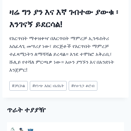
ዛሬ ግን ያን እና እኛ ገብተው ያውቁ ፡
እንገናኝ ይደርሳል!
የእርጥበት ማቀዝቀዣ በእርጥበት ማምረቻ ኢንዱስትሪ
አስፈላጊ መሣሪያ ነው፣ ድርጅቶች የእርጥበት ማምረቻ
ተፈጻሚነትን ለማሻሻል ይረዳል። እንደ ተሞክሮ አቅራቢ፣
ሹሊይ የተሻለ ምርጫዎ ነው። አሁን ያግኙን እና በአንድነት
እንጀምር!
Post
#
ቻርኮል
#
የነጭ እስር ብሪኬት
#
የሁንጋ ቆሮብ
Tags:
ጥራት ተያያዥ