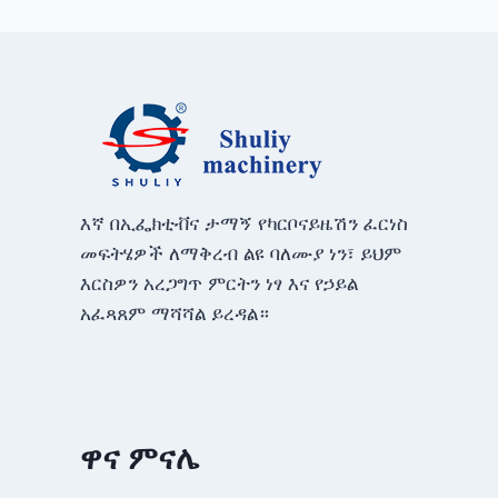
እኛ በኢፌክቲቭና ታማኝ የካርቦናይዜሽን ፈርነስ
መፍትሄዎች ለማቅረብ ልዩ ባለሙያ ነን፣ ይህም
እርስዎን አረጋግጥ ምርትን ነፃ እና የኃይል
አፈጻጸም ማሻሻል ይረዳል።
ዋና ምናሌ