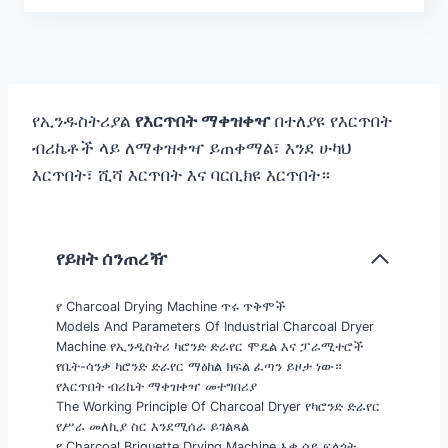
የኢንዱስትሪያል
የእርጥበት ማቀዝቀዣ
በተለያዩ የእርጥበት
ብሪኬቶች ላይ ለማቀዝቀዣ ይጠቀማል፣ እንደ ሁካህ
እርጥበት፣ ሺሻ እርጥበት እና ባርቢክዩ እርጥበት።
የይዘት ሰንጠረዥ
የ Charcoal Drying Machine ጥሩ ጥቅሞች
Models And Parameters Of Industrial Charcoal Dryer
Machine የኢንዲስትሪ ካሮንድ ድራየር ሞዴል እና ፓራሚተሮች
የቤት-ሳንቃ ካሮንድ ድራየር ማዕከል ክፍል ፈጣን ይዞታ ነው።
የእርጥበት ብሪኬት ማቀዝቀዣ መተግበሪያ
The Working Principle Of Charcoal Dryer የካሮንድ ድራየር
የሥራ መለኪያ ስር እንደሚሰራ ይገልጻል
የ Charcoal Briquette Drying Machine እቃ ሳይ ፍላጎት