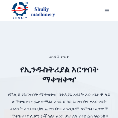
Skip
to
content
»
መነሻ
ምርት
የኢንዱስትሪያል እርጥበት
ማቀዝቀዣ
የሹሊይ የእርጥበት ማቀዝቀዣ በተለያዩ አይነት እርጥበቶች ላይ
ለማቀዝቀዣ ይጠቀማል፣ እንደ ሁካህ እርጥበት፣ የእርጥበት
ብሪኬት እና ባርቢክዩ እርጥበት። እንዲሁም ለምግብ እቃዎች
ማቀዝቀዣ ሊሆን ይችላል፣ እንደ ቃሪ እና የተሰረጠ ፍራንክ።