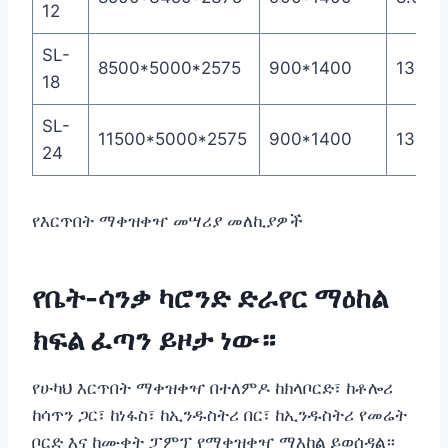
12
SL-
8500*5000*2575
900*1400
13.48
18
SL-
11500*5000*2575
900*1400
13.48
24
የእርጥበት ማቀዝቀዣ መሣሪያ መለኪያዎች
የቤት-ሳንቃ ካሮንድ ድራየር ማዕከል
ክፍል ፈጣን ይዞታ ነው።
የሁካህ እርጥበት ማቀዝቀዣ በተለምዶ ከክላቦርድ፣ ከቶሎሪ
ከሳጥን ጋር፣ ከነፋስ፣ ከኢንዱስትሪ በር፣ ከኢንዱስትሪ የመሬት
ቦርድ እና ከሙቀት ፓምፕ የማቀዝቀዣ ማእከል ይወሰዳል።