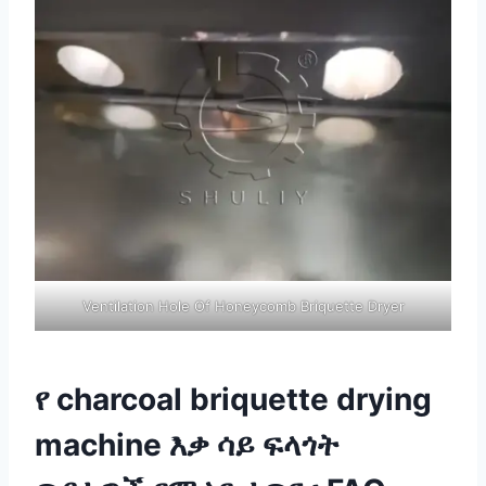
Ventilation Hole Of Honeycomb Briquette Dryer
የ charcoal briquette drying
machine እቃ ሳይ ፍላጎት