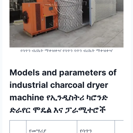
የሳጥን ብሪኬት ማቀዝቀዣ የሳጥን ሳጥን ብሪኬት ማቀዝቀዣ
Models and parameters of
industrial charcoal dryer
machine የኢንዲስትሪ ካሮንድ
ድራየር ሞዴል እና ፓራሚተሮች
የመሣሪያ
የሳጥን