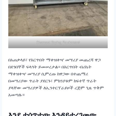
Charcoal Drying Equipment
በአጠቃላይ፣ የእርጥበት ማቀዝቀዣ መሣሪያ መጨረሻ ዋጋ
በደንበኞች ፍላጎት ይመሠረታል። በእርጥበት ብሪኬት
ማቀዝቀዣ መሣሪያ ሲምረጡ ከዋጋው በተጨማሪ
በመሣሪያው ጥራት ያደርጉ፣ ምክንያቱም ከፍተኛ ጥራት
ያላቸው መሣሪያዎች ለኢንተርፕራይዞች ረጅም ጊዜ ጥቅም
አመጣሉ።
እንደ ተሰጥተው እንዳይተረገመው