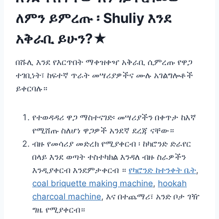
ለምን ይምረጡ ፡ Shuliy እንደ
አቅራቢ ይሁን?★
በሹሊ እንደ የእርጥበት ማቀዝቀዣ አቅራቢ ሲምረጡ የዋጋ
ተገቢነት፣ ከፍተኛ ጥራት መሣሪያዎችና ሙሉ አገልግሎቶች
ይቀርባሉ።
የተወዳዳሪ ዋጋ ማስተናገድ፡ መሣሪያችን በቀጥታ ከእኛ
የሚሸጡ ስለሆነ ዋጋዎች አንደኛ ደረጃ ናቸው።
ብዙ የመሳሪያ መድረክ የሚያቀርብ ፡ ከካሮንድ ድራየር
በላይ እንደ ወጣት ተስተካክል እንዳለ ብዙ ስራዎችን
እንዲያቀርብ እንደምታቀርብ ።
የካሮንድ ከተንቀት ቤት
,
coal briquette making machine
,
hookah
charcoal machine
, እና በተጨማሪ፣ አንድ ቦታ ገዥ
ግዜ የሚያቀርብ።