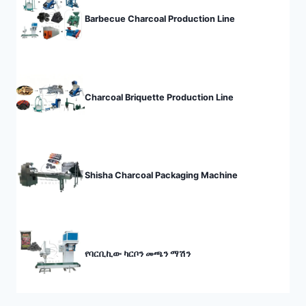
Barbecue Charcoal Production Line
Charcoal Briquette Production Line
Shisha Charcoal Packaging Machine
የባርቢኪው ካርቦን መጫን ማሽን