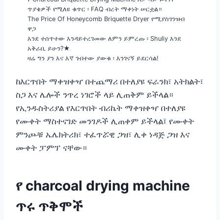
ጥያቄዎች የሚለዩ ቁጥር ፡ FAQ ብረት ማቀነት ሠርቷል።
The Price Of Honeycomb Briquette Dryer የሚያስገንዝብ
ዋጋ
እንደ ተሰጥተው እንዳይተረገመው ለምን ይምረጡ ፡ Shuliy እንደ
አቅራቢ ይሁን?★
ዛሬ ግን ያን እና እኛ ገብተው ያውቁ ፡ እንገናኝ ይደርሳል!
ከእርጥበት ማቀዝቀዣ በተጨማሪ በተለያዩ ፍራንክ፣ አትክልት፣
ስጋ እና ሌሎች ንጥረ ነገሮች ላይ ሊጠቅም ይችላል።
የኢንዱስትሪያል የእርጥበት ብሪኬት ማቀዝቀዣ በተለያዩ
የሙቀት ማስተናገድ መንገዶች ሊጠቀም ይችላል፤ የሙቀት
ምንጮቹ ኤሌክትሪክ፣ ተፈጥሯዊ ጋዝ፣ ሊቀ ነዳጅ ጋዝ እና
ሙቀት ፓምፕ ናቸው።
የ charcoal drying machine
ጥሩ ጥቅሞች