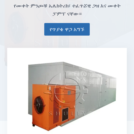
የሙቀት ምንጮቹ ኤሌክትሪክ፣ ተፈጥሯዊ ጋዝ እና ሙቀት
ፓምፕ ናቸው።
የጥያቄ ዋጋ አግኙ