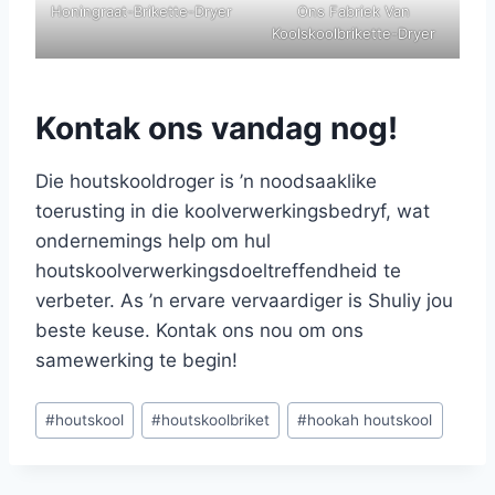
Honingraat-Brikette-Dryer
Ons Fabriek Van
Koolskoolbrikette-Dryer
Kontak ons vandag nog!
Die houtskooldroger is ’n noodsaaklike
toerusting in die koolverwerkingsbedryf, wat
ondernemings help om hul
houtskoolverwerkingsdoeltreffendheid te
verbeter. As ’n ervare vervaardiger is Shuliy jou
beste keuse. Kontak ons nou om ons
samewerking te begin!
Post
#
houtskool
#
houtskoolbriket
#
hookah houtskool
Tags: