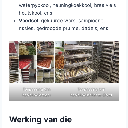
waterpypkool, heuningkoekkool, braaivleis
houtskool, ens.
Voedsel
: gekuurde wors, sampioene,
rissies, gedroogde pruime, dadels, ens.
Toepassing Van
Toepassing Van
Koolskooldroger
Koolskoolbrikette-Dryer
Werking van die