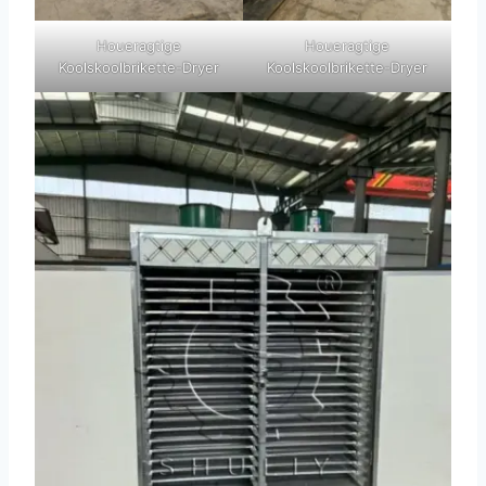
Houeragtige
Houeragtige
Koolskoolbrikette-Dryer
Koolskoolbrikette-Dryer