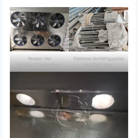
Venster Van
Elektiese Verhittingpypies
Koolskoolbrikette-Dryer
Van Kooldroger