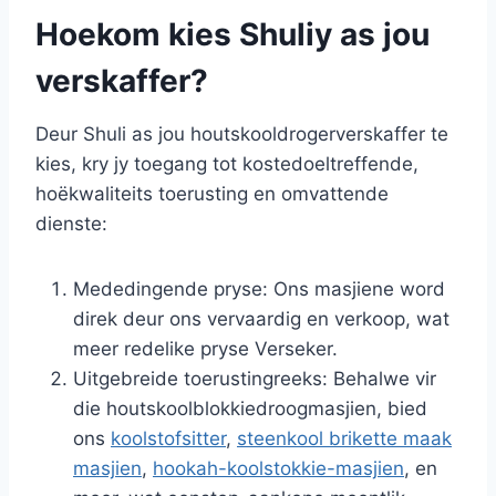
Hoekom kies Shuliy as jou
verskaffer?
Deur Shuli as jou houtskooldrogerverskaffer te
kies, kry jy toegang tot kostedoeltreffende,
hoëkwaliteits toerusting en omvattende
dienste:
Mededingende pryse: Ons masjiene word
direk deur ons vervaardig en verkoop, wat
meer redelike pryse Verseker.
Uitgebreide toerustingreeks: Behalwe vir
die houtskoolblokkiedroogmasjien, bied
ons
koolstofsitter
,
steenkool brikette maak
masjien
,
hookah-koolstokkie-masjien
, en