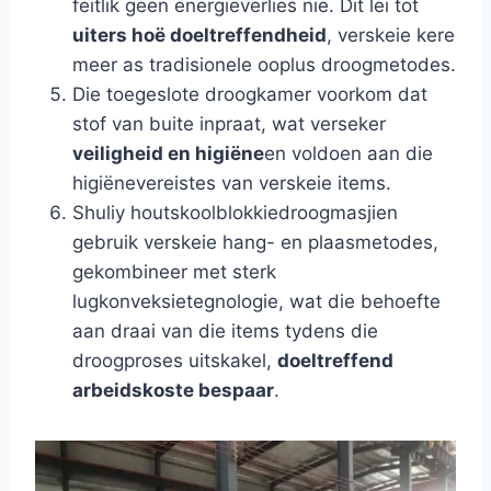
feitlik geen energieverlies nie. Dit lei tot
uiters hoë doeltreffendheid
, verskeie kere
meer as tradisionele ooplus droogmetodes.
Die toegeslote droogkamer voorkom dat
stof van buite inpraat, wat verseker
veiligheid en higiëne
en voldoen aan die
higiënevereistes van verskeie items.
Shuliy houtskoolblokkiedroogmasjien
gebruik verskeie hang- en plaasmetodes,
gekombineer met sterk
lugkonveksietegnologie, wat die behoefte
aan draai van die items tydens die
droogproses uitskakel,
doeltreffend
arbeidskoste bespaar
.