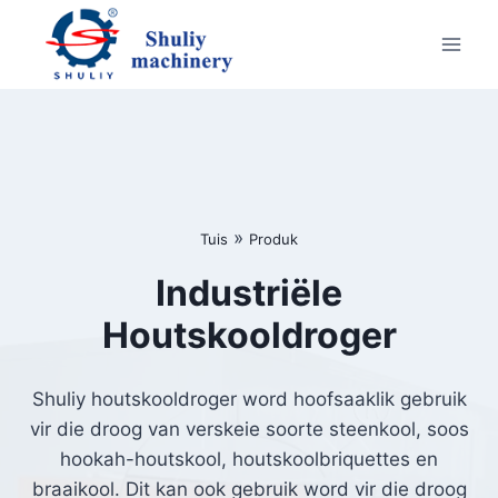
Skip
to
content
»
Tuis
Produk
Industriële
Houtskooldroger
Shuliy houtskooldroger word hoofsaaklik gebruik
vir die droog van verskeie soorte steenkool, soos
hookah-houtskool, houtskoolbriquettes en
braaikool. Dit kan ook gebruik word vir die droog