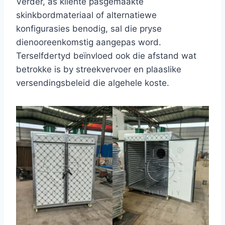
Verder, as kliënte pasgemaakte
skinkbordmateriaal of alternatiewe
konfigurasies benodig, sal die pryse
dienooreenkomstig aangepas word.
Terselfdertyd beïnvloed ook die afstand wat
betrokke is by streekvervoer en plaaslike
versendingsbeleid die algehele koste.