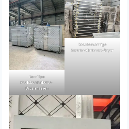
Roostervormige
Koolskoolbrikette-Dryer
Box-Tipe
Koolskoolbrikette-
Dryermasjien