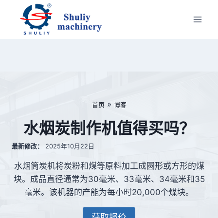
跳
到
内
容
»
首页
博客
水烟炭制作机值得买吗？
最新修改：
2025年10月22日
水烟筒炭机将炭粉和煤等原料加工成圆形或方形的煤
块。成品直径通常为30毫米、33毫米、34毫米和35
毫米。该机器的产能为每小时20,000个煤块。
获取报价